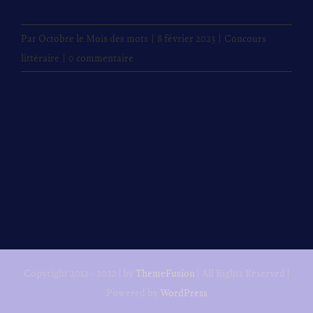
Par
Octobre le Mois des mots
|
8 février 2023
|
Concours
littéraire
|
0 commentaire
Copyright 2012 - 2022 | by
ThemeFusion
| All Rights Reserved |
Powered by
WordPress